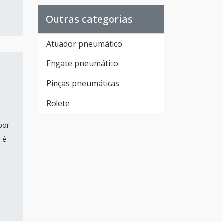
Schulz
Outras categorias
Tubo de alumínio para ar
comprimido
Atuador pneumático
Secador de ar comprimido
Engate pneumático
industrial
Pinças pneumáticas
Compressor de ar parafuso
Rolete
Compressor de ar tipo
parafuso
por
 é
Compressor de parafuso
preço
Compressor de ar parafuso
com secador
Lojas de compressores de ar
em SP