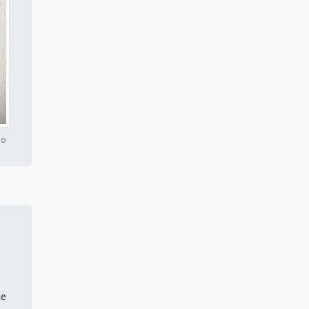
Conserto de compressor
valor
Aluguel de compressor de ar
para pintura
Conserto de compressor
industrial
so
Aluguel de compressor de ar
preço
Aluguel de compressor de ar
industrial mg
Aluguel de compressor
industrial
Aluguel de compressor
parafuso
ce