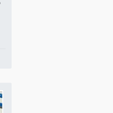
Compressor de ar para
a
alugar
Aluguel de compressor de ar
Peças para compressor
Aluguel de compressor de ar
mg
Acessórios para compressor
de ar
Aluguel de compressor de ar
comprimido
Conserto de compressor
preço
Aluguel de compressor de ar
industrial