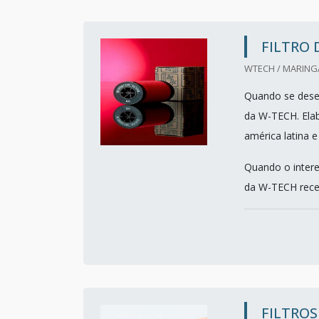
FILTRO 
WTECH / MARINGÁ
Quando se desej
da W-TECH. Ela
américa latina e
Quando o intere
da W-TECH receb
FILTROS