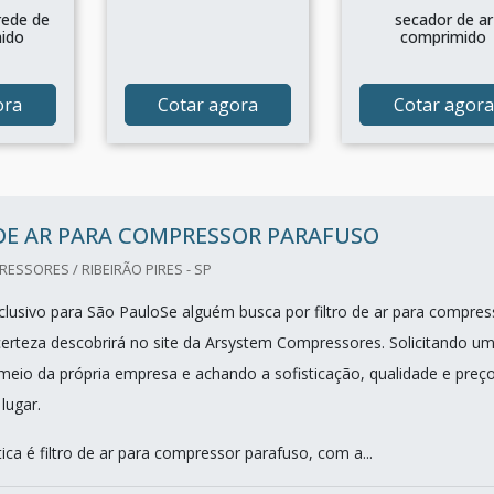
rede de
secador de ar
mido
comprimido
ora
Cotar agora
Cotar agora
DE AR PARA COMPRESSOR PARAFUSO
SSORES / RIBEIRÃO PIRES - SP
lusivo para São PauloSe alguém busca por filtro de ar para compres
erteza descobrirá no site da Arsystem Compressores. Solicitando u
eio da própria empresa e achando a sofisticação, qualidade e preç
lugar.
ca é filtro de ar para compressor parafuso, com a...