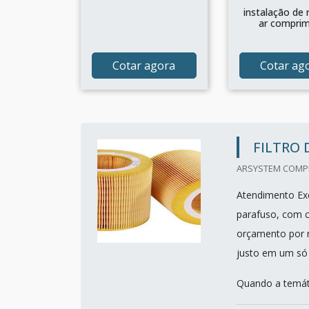
instalação de 
ar compri
Cotar agora
Cotar ag
FILTRO 
ARSYSTEM COMPRE
Atendimento Exc
parafuso, com c
orçamento por m
justo em um só 
Quando a temáti