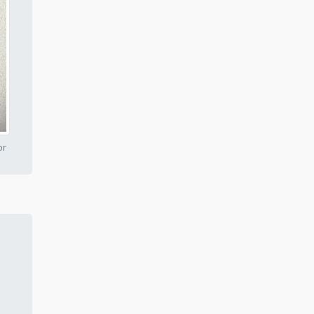
Conserto de compressor
valor
Aluguel de compressor de ar
para pintura
Conserto de compressor
industrial
or
Aluguel de compressor de ar
preço
Aluguel de compressor de ar
industrial mg
Aluguel de compressor
industrial
Aluguel de compressor
parafuso