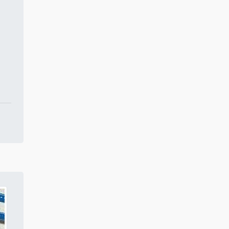
Compressor de ar para
alugar
Aluguel de compressor de ar
Peças para compressor
Aluguel de compressor de ar
mg
Acessórios para compressor
de ar
Aluguel de compressor de ar
comprimido
Conserto de compressor
preço
Aluguel de compressor de ar
industrial