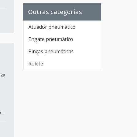
Schulz
Outras categorias
Tubo de alumínio para ar
comprimido
Atuador pneumático
Secador de ar comprimido
Engate pneumático
industrial
Pinças pneumáticas
Compressor de ar parafuso
Rolete
Compressor de ar tipo
parafuso
eza
Compressor de parafuso
preço
Compressor de ar parafuso
..
com secador
Lojas de compressores de ar
em SP