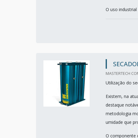
O uso industrial
SECADO
MASTERTECH COMP
Utilização do s
Existem, na atu
destaque notáve
metodologia mos
umidade que pro
O componente do