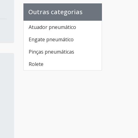
Schulz
Outras categorias
Tubo de alumínio para ar
comprimido
Atuador pneumático
Secador de ar comprimido
Engate pneumático
industrial
Pinças pneumáticas
Compressor de ar parafuso
Rolete
Compressor de ar tipo
parafuso
Compressor de parafuso
preço
Compressor de ar parafuso
com secador
Lojas de compressores de ar
em SP