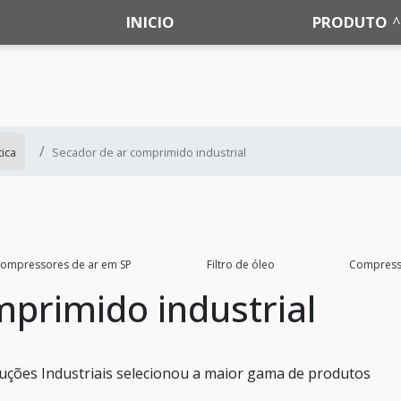
INICIO
PRODUTO
ica
Secador de ar comprimido industrial
ompressores de ar em SP
Filtro de óleo
Compresso
mprimido industrial
luções Industriais selecionou a maior gama de produtos