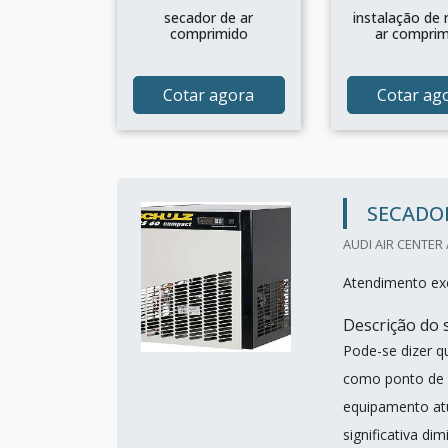
secador de ar
instalação de 
comprimido
ar compri
Cotar agora
Cotar ag
SECADO
AUDI AIR CENTER 
Atendimento exc
Descrição do 
Pode-se dizer q
como ponto de p
equipamento at
significativa di