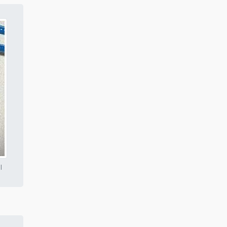
Conserto de compressor
valor
Aluguel de compressor de ar
para pintura
Conserto de compressor
industrial
Aluguel de compressor de ar
preço
Aluguel de compressor de ar
industrial mg
l
Aluguel de compressor
industrial
Aluguel de compressor
parafuso