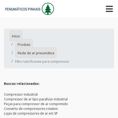
Início
Produto
Rede de ar pneumática
Filtro lubrificante para compressor
Buscas relacionadas:
Compressor industrial
Compressor de ar tipo parafuso industrial
Peças para compressor de ar comprimido
Conserto de compressores rotativo
Lojas de compressores de ar em SP