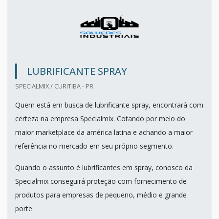
LUBRIFICANTE SPRAY
SPECIALMIX / CURITIBA - PR
Quem está em busca de lubrificante spray, encontrará com
certeza na empresa Specialmix. Cotando por meio do
maior marketplace da américa latina e achando a maior
referência no mercado em seu próprio segmento.
Quando o assunto é lubrificantes em spray, conosco da
Specialmix conseguirá proteção com fornecimento de
produtos para empresas de pequeno, médio e grande
porte.