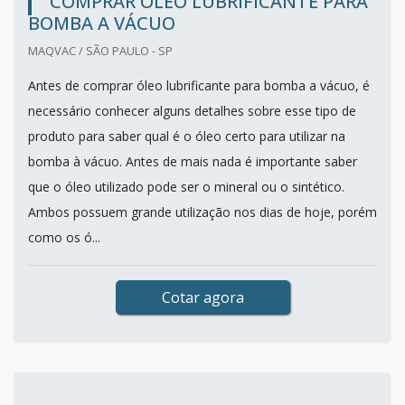
COMPRAR ÓLEO LUBRIFICANTE PARA
BOMBA A VÁCUO
MAQVAC / SÃO PAULO - SP
Antes de comprar óleo lubrificante para bomba a vácuo, é
necessário conhecer alguns detalhes sobre esse tipo de
produto para saber qual é o óleo certo para utilizar na
bomba à vácuo. Antes de mais nada é importante saber
que o óleo utilizado pode ser o mineral ou o sintético.
Ambos possuem grande utilização nos dias de hoje, porém
como os ó...
Cotar agora