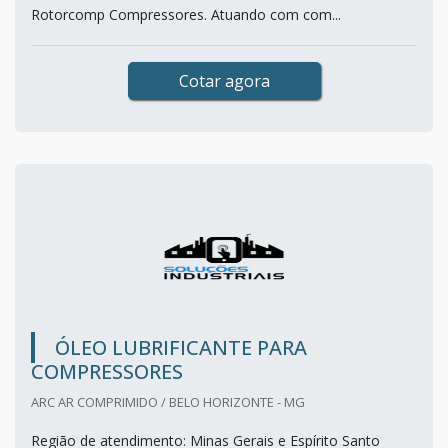
Rotorcomp Compressores. Atuando com com...
Cotar agora
ÓLEO LUBRIFICANTE PARA
COMPRESSORES
ARC AR COMPRIMIDO / BELO HORIZONTE - MG
Região de atendimento: Minas Gerais e Espírito Santo