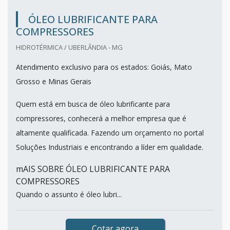
ÓLEO LUBRIFICANTE PARA
COMPRESSORES
HIDROTÉRMICA / UBERLÂNDIA - MG
Atendimento exclusivo para os estados: Goiás, Mato
Grosso e Minas Gerais
Quem está em busca de óleo lubrificante para
compressores, conhecerá a melhor empresa que é
altamente qualificada. Fazendo um orçamento no portal
Soluções Industriais e encontrando a líder em qualidade.
mAIS SOBRE ÓLEO LUBRIFICANTE PARA
COMPRESSORES
Quando o assunto é óleo lubri...
Cotar agora