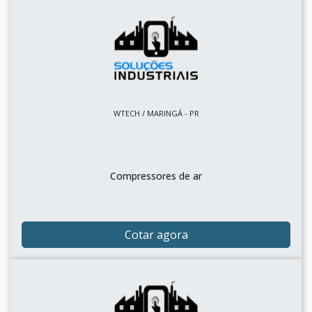
WTECH / MARINGÁ - PR
Compressores de ar
Cotar agora