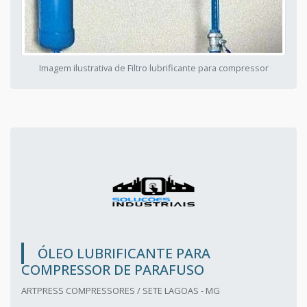
Imagem ilustrativa de Filtro lubrificante para compressor
ÓLEO LUBRIFICANTE PARA
COMPRESSOR DE PARAFUSO
ARTPRESS COMPRESSORES / SETE LAGOAS - MG