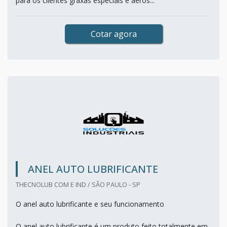
para os clientes graxas especiais e aeros...
Cotar agora
ANEL AUTO LUBRIFICANTE
THECNOLUB COM E IND / SÃO PAULO - SP
O anel auto lubrificante e seu funcionamento
O anel auto lubrificante é um produto feito totalmente em