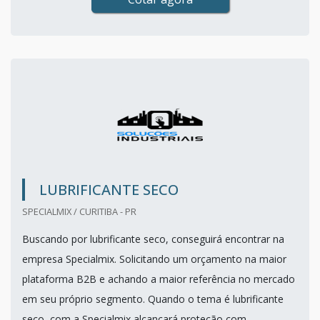
LUBRIFICANTE SECO
SPECIALMIX / CURITIBA - PR
Buscando por lubrificante seco, conseguirá encontrar na
empresa Specialmix. Solicitando um orçamento na maior
plataforma B2B e achando a maior referência no mercado
em seu próprio segmento. Quando o tema é lubrificante
seco, com a Specialmix alcançará proteção com