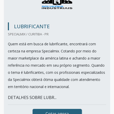
LUBRIFICANTE
SPECIALMIX / CURITIBA - PR
Quem está em busca de lubrificante, encontrará com
certeza na empresa Specialmix. Cotando por meio do
maior marketplace da américa latina e achando a maior
referência no mercado em seu próprio segmento. Quando
o tema é lubrificantes, com os profissionais especializados
da Specialmix obterá ótima qualidade com atendimento
em território nacional e internacional.
DETALHES SOBRE LUBR...
Cotar agora