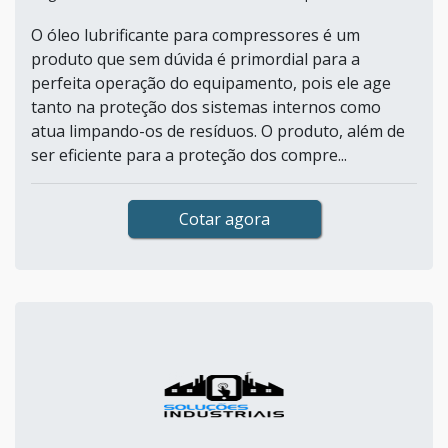
O óleo lubrificante para compressores é um
produto que sem dúvida é primordial para a
perfeita operação do equipamento, pois ele age
tanto na proteção dos sistemas internos como
atua limpando-os de resíduos. O produto, além de
ser eficiente para a proteção dos compre...
Cotar agora