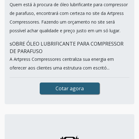
Quem está à procura de óleo lubrificante para compressor
de parafuso, encontrará com certeza no site da Artpress
Compressores. Fazendo um orçamento no site será
possível achar qualidade e preço justo em um só lugar.
sOBRE ÓLEO LUBRIFICANTE PARA COMPRESSOR
DE PARAFUSO
A Artpress Compressores centraliza sua energia em
oferecer aos clientes uma estrutura com escritó...
Cotar agora