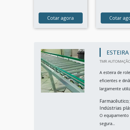
Cotar agora
Cotar ag
ESTEIRA
TMR AUTOMAÇÃO 
A esteira de ro
eficientes e din
largamente utili
Farmacêutico; 
Indústrias plá
O equipamento p
segura...