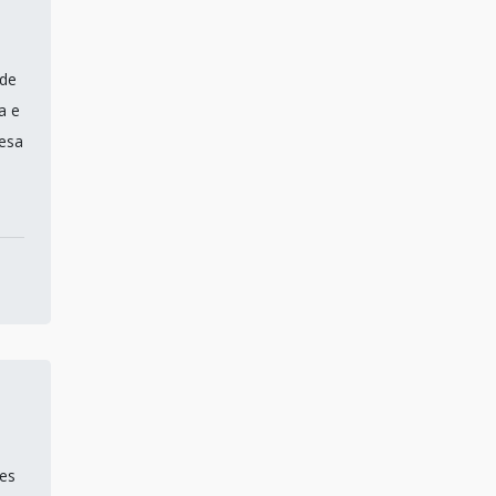
 de
a e
esa
tes